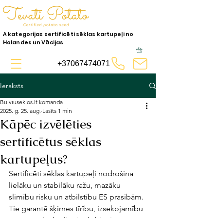
A kategorijas sertificēti sēklas kartupeļi no
Holandes un Vācijas
+37067474071
Ieraksts
Bulviuseklos.lt komanda
2025. g. 25. aug.
Lasīts 1 min
Kāpēc izvēlēties
sertificētus sēklas
kartupeļus?
Sertificēti sēklas kartupeļi nodrošina 
lielāku un stabilāku ražu, mazāku 
slimību risku un atbilstību ES prasībām. 
Tie garantē šķirnes tīrību, izsekojamību 