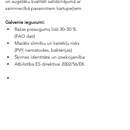
un augstāku kvalitāti salīdzinājumā ar 
saimniecībā pavairotiem kartupeļiem.
Galvenie ieguvumi:
Ražas pieaugums līdz 30–50 % 
(FAO dati)
Mazāks slimību un kaitēkļu risks 
(PVY, nematodes, baktērijas)
Šķirnes identitāte un izsekojamība
Atbilstība ES direktīvai 2002/56/EK