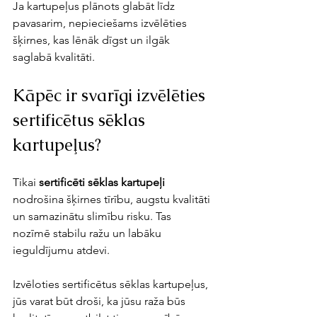
Ja kartupeļus plānots glabāt līdz 
pavasarim, nepieciešams izvēlēties 
šķirnes, kas lēnāk dīgst un ilgāk 
saglabā kvalitāti. 
Kāpēc ir svarīgi izvēlēties 
sertificētus sēklas 
kartupeļus?
Tikai 
sertificēti sēklas kartupeļi
nodrošina šķirnes tīrību, augstu kvalitāti 
un samazinātu slimību risku. Tas 
nozīmē stabilu ražu un labāku 
ieguldījumu atdevi. 
Izvēloties sertificētus sēklas kartupeļus, 
jūs varat būt droši, ka jūsu raža būs 