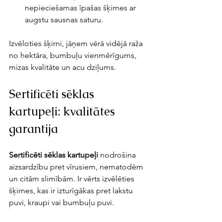
nepieciešamas īpašas šķirnes ar 
augstu sausnas saturu.
Izvēloties šķirni, jāņem vērā vidējā raža 
no hektāra, bumbuļu vienmērīgums, 
mizas kvalitāte un acu dziļums.
Sertificēti sēklas 
kartupeļi: kvalitātes 
garantija
Sertificēti sēklas kartupeļi
 nodrošina 
aizsardzību pret vīrusiem, nematodēm 
un citām slimībām. Ir vērts izvēlēties 
šķirnes, kas ir izturīgākas pret lakstu 
puvi, kraupi vai bumbuļu puvi. 