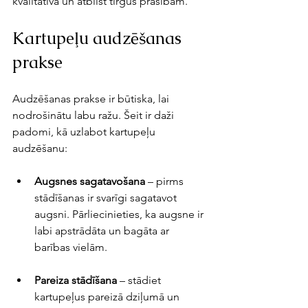
kvalitatīva un atbilst tirgus prasībām. 
Kartupeļu audzēšanas 
prakse
Audzēšanas prakse ir būtiska, lai 
nodrošinātu labu ražu. Šeit ir daži 
padomi, kā uzlabot kartupeļu 
audzēšanu:
Augsnes sagatavošana
 – pirms 
stādīšanas ir svarīgi sagatavot 
augsni. Pārliecinieties, ka augsne ir 
labi apstrādāta un bagāta ar 
barības vielām.
Pareiza stādīšana
 – stādiet 
kartupeļus pareizā dziļumā un 