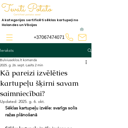
A kategorijas sertificēti sēklas kartupeļi no
Holandes un Vācijas
+37067474071
Ieraksts
Bulviuseklos.lt komanda
2025. g. 26. sept.
Lasīts 2 min
Kā pareizi izvēlēties
kartupeļu šķirni savam
saimniecībai?
Updated:
2025. g. 6. okt.
Sēklas kartupeļu izvēle: svarīgs solis 
ražas plānošanā