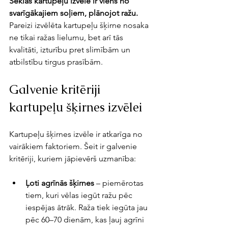
Sēklas kartupeļu izvēle ir viens no 
svarīgākajiem soļiem, plānojot ražu.
Pareizi izvēlēta kartupeļu šķirne nosaka 
ne tikai ražas lielumu, bet arī tās 
kvalitāti, izturību pret slimībām un 
atbilstību tirgus prasībām.
Galvenie kritēriji 
kartupeļu šķirnes izvēlei
Kartupeļu šķirnes izvēle ir atkarīga no 
vairākiem faktoriem. Šeit ir galvenie 
kritēriji, kuriem jāpievērš uzmanība:
Ļoti agrīnās šķirnes
 – piemērotas 
tiem, kuri vēlas iegūt ražu pēc 
iespējas ātrāk. Raža tiek iegūta jau 
pēc 60–70 dienām, kas ļauj agrīni 