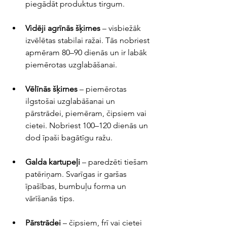
piegādāt produktus tirgum.
Vidēji agrīnās šķirnes
 – visbiežāk 
izvēlētas stabilai ražai. Tās nobriest 
apmēram 80–90 dienās un ir labāk 
piemērotas uzglabāšanai.
Vēlīnās šķirnes
 – piemērotas 
ilgstošai uzglabāšanai un 
pārstrādei, piemēram, čipsiem vai 
cietei. Nobriest 100–120 dienās un 
dod īpaši bagātīgu ražu.
Galda kartupeļi
 – paredzēti tiešam 
patēriņam. Svarīgas ir garšas 
īpašības, bumbuļu forma un 
vārīšanās tips.
Pārstrādei
 – čipsiem, frī vai cietei 