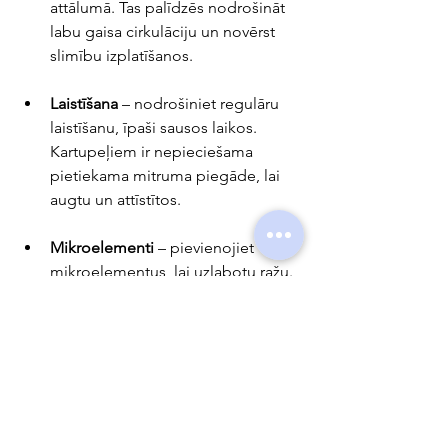
attālumā. Tas palīdzēs nodrošināt 
labu gaisa cirkulāciju un novērst 
slimību izplatīšanos.
Laistīšana
 – nodrošiniet regulāru 
laistīšanu, īpaši sausos laikos. 
Kartupeļiem ir nepieciešama 
pietiekama mitruma piegāde, lai 
augtu un attīstītos.
Mikroelementi
 – pievienojiet 
mikroelementus, lai uzlabotu ražu. 
Tie palīdzēs kartupeļiem augt 
veselīgi un stipri.
Secinājums
Izvēloties kartupeļu šķirni, jāņem vērā: 