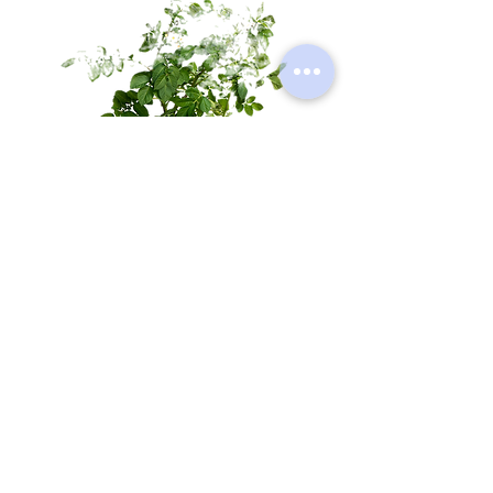
Sėklinės bulvės LADY FORTE
Pre-Order