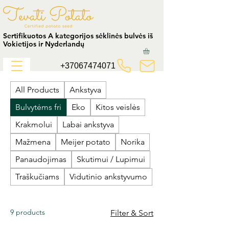
Sertifikuotos A kategorijos sėklinės bulvės iš
Vokietijos ir Nyderlandų
+37067474071
All Products
Ankstyva
Bulvytėms fri
Eko
Kitos veislės
Krakmolui
Labai ankstyva
Mažmena
Meijer potato
Norika
Panaudojimas
Skutimui / Lupimui
Traškučiams
Vidutinio ankstyvumo
9 products
Filter & Sort