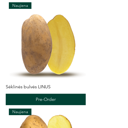
Naujiena
Sėklinės bulvės LINUS
Pre-Order
Naujiena