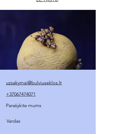
uzsakymai@bulviuseklos.lt
+37067474071
Parašykite mums
Vardas