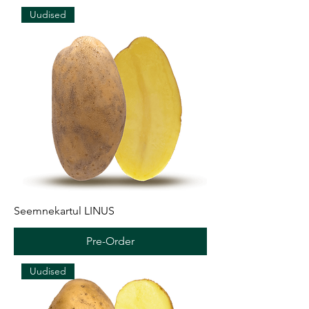
Uudised
Seemnekartul LINUS
Pre-Order
Uudised