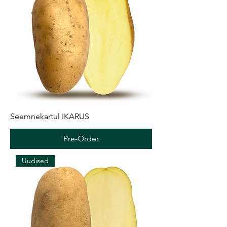
Seemnekartul IKARUS
Pre-Order
Uudised