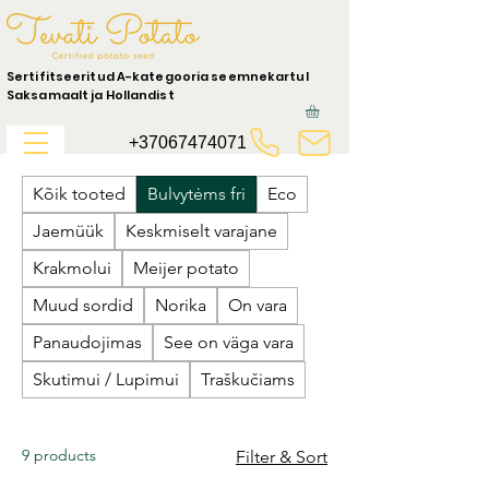
Sertifitseeritud A-kategooria seemnekartul
Saksamaalt ja Hollandist
+37067474071
Kõik tooted
Bulvytėms fri
Eco
Jaemüük
Keskmiselt varajane
Krakmolui
Meijer potato
Muud sordid
Norika
On vara
Panaudojimas
See on väga vara
Skutimui / Lupimui
Traškučiams
9 products
Filter & Sort