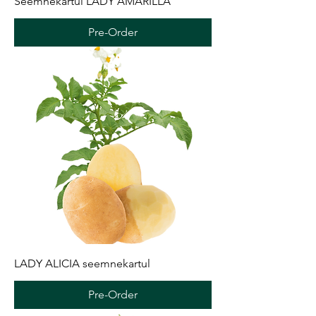
Seemnekartul LADY AMARILLA
Pre-Order
LADY ALICIA seemnekartul
Pre-Order