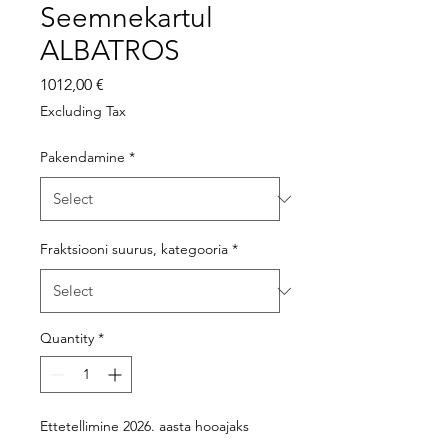
Seemnekartul
ALBATROS
Price
1012,00 €
Excluding Tax
Pakendamine
*
Fraktsiooni suurus, kategooria
*
Quantity
*
Ettetellimine 2026. aasta hooajaks