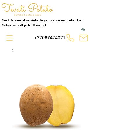
Sertifitseeritud A-kategooria seemnekartul
Saksamaalt ja Hollandist
+37067474071