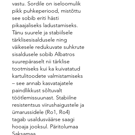
vastu. Sordile on iseloomulik
pikk puhkeperiood, mistõttu
see sobib eriti hästi
pikaajaliseks ladustamiseks.
Tänu suurele ja stabiilsele
tärklisesisaldusele ning
väikesele redukuvate suhkrute
sisaldusele sobib Albatros
suurepäraselt nii tärklise
tootmiseks kui ka kuivatatud
kartulitoodete valmistamiseks
– see annab kasvatajatele
paindlikkust sõltuvalt
töötlemissuunast. Stabiilne
resistentsus viirushaigustele ja
ümarussidele (Ro1, Ro4)
tagab usaldusväärse saagi
hooaja jooksul. Päritolumaa
Saksamaa.