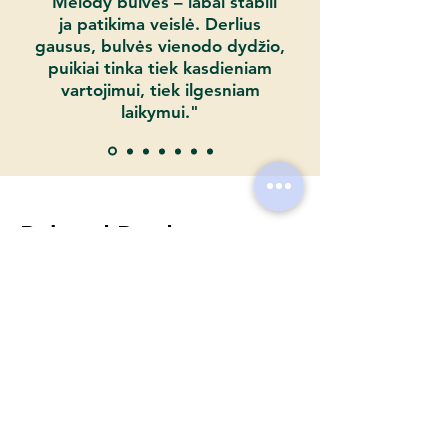
"Melody bulvės – labai stabili
jõuda, leiate siit.
ja patikima veislė. Derlius
Tarne hind sõltub ostetud
gausus, bulvės vienodo dydžio,
seemnekartulite kogusest. Täielikud
puikiai tinka tiek kasdieniam
tarnetingimused leiate siit.
vartojimui, tiek ilgesniam
laikymui."
Related Products
Uudised