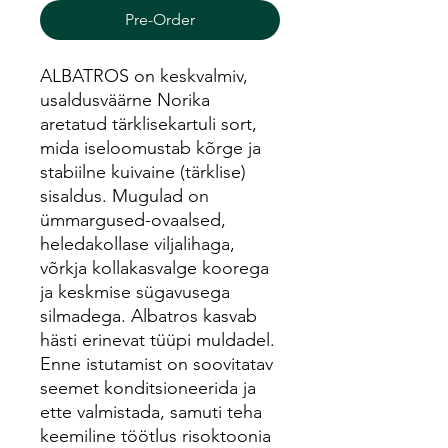
Pre-Order
ALBATROS on keskvalmiv,
usaldusväärne Norika
aretatud tärklisekartuli sort,
mida iseloomustab kõrge ja
stabiilne kuivaine (tärklise)
sisaldus. Mugulad on
ümmargused-ovaalsed,
heledakollase viljalihaga,
võrkja kollakasvalge koorega
ja keskmise sügavusega
silmadega. Albatros kasvab
hästi erinevat tüüpi muldadel.
Enne istutamist on soovitatav
seemet konditsioneerida ja
ette valmistada, samuti teha
keemiline töötlus risoktoonia