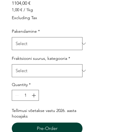
Price
1104,00 €
1,00 €
/
1kg
1,00 €
Excluding Tax
per
1
Pakendamine
*
Kilogram
Fraktsiooni suurus, kategooria
*
Quantity
*
Tellimusi võetakse vastu 2026. aasta
hooajaks
Pre-Order