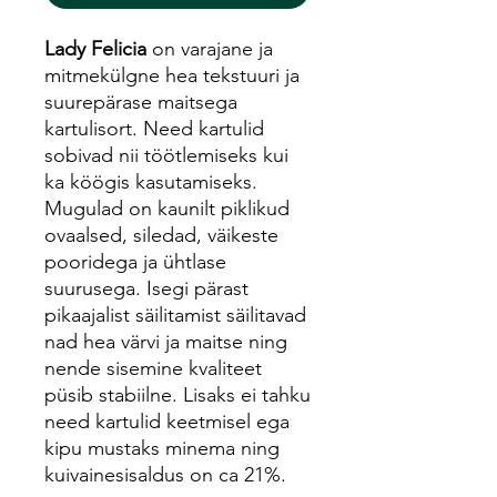
Lady Felicia
on varajane ja
mitmekülgne hea tekstuuri ja
suurepärase maitsega
kartulisort. Need kartulid
sobivad nii töötlemiseks kui
ka köögis kasutamiseks.
Mugulad on kaunilt piklikud
ovaalsed, siledad, väikeste
pooridega ja ühtlase
suurusega. Isegi pärast
pikaajalist säilitamist säilitavad
nad hea värvi ja maitse ning
nende sisemine kvaliteet
püsib stabiilne. Lisaks ei tahku
need kartulid keetmisel ega
kipu mustaks minema ning
kuivainesisaldus on ca 21%.