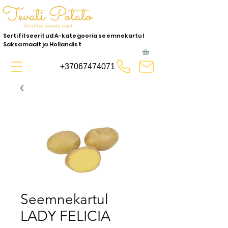
Sertifitseeritud A-kategooria seemnekartul
Saksamaalt ja Hollandist
+37067474071
Seemnekartul
LADY FELICIA