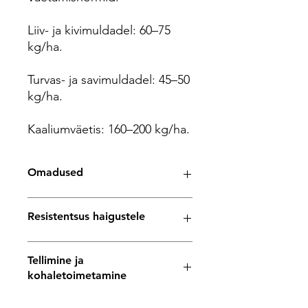
Liiv- ja kivimuldadel: 60–75
kg/ha.
Turvas- ja savimuldadel: 45–50
kg/ha.
Kaaliumväetis: 160–200 kg/ha.
Omadused
Vara - vara
Resistentsus haigustele
Saagikus - väga kõrge
Kuivainesisaldus - 20,5%
Keevitamine - B (keevitatud)
Katk - keskmine
Tellimine ja
Kuju - ovaalne
Y viirus – suur
kohaletoimetamine
Põuakindlus – kõrge
Ro (1) - väga kõrge
Keskmine mugulate arv - 13
Ro (2,3) - madal
Seemnekartulit saate tellida ja tasuda
Säilitamine - pikk (temp. režiim 5
Sisemiste tühimike