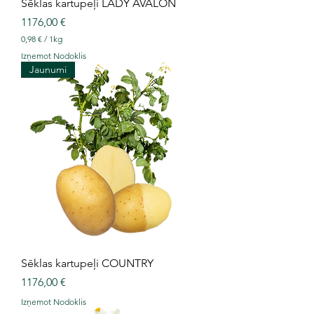
Sēklas kartupeļi LADY AVALON
Cena
1176,00 €
0,98 €
/
1kg
0
Izņemot Nodoklis
,
Jaunumi
9
8
€
p
a
r
1
K
i
l
o
g
r
a
m
s
Sēklas kartupeļi COUNTRY
Cena
1176,00 €
Izņemot Nodoklis