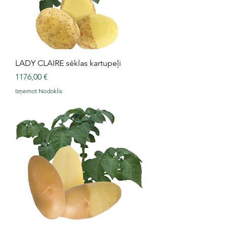
l
o
g
r
a
m
s
LADY CLAIRE sēklas kartupeļi
Cena
1176,00 €
Izņemot Nodoklis