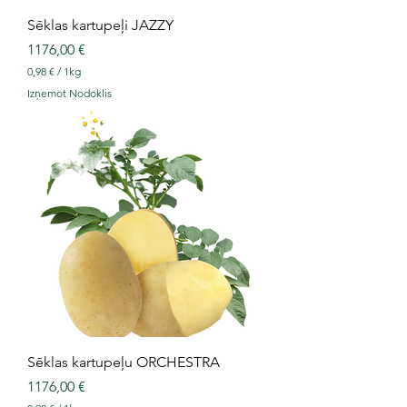
Sēklas kartupeļi JAZZY
Cena
1176,00 €
0,98 €
/
1kg
0
Izņemot Nodoklis
,
9
8
€
p
a
r
1
K
i
l
o
g
r
a
m
s
Sēklas kartupeļu ORCHESTRA
Cena
1176,00 €