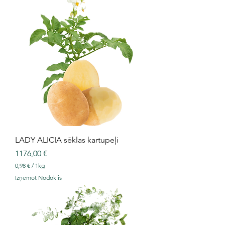
LADY ALICIA sēklas kartupeļi
Cena
1176,00 €
0,98 €
/
1kg
0
Izņemot Nodoklis
,
9
8
€
p