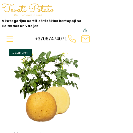
A kategorijas sertificēti sēklas kartupeļi no
Holandes un Vācijas
+37067474071
Jaunumi