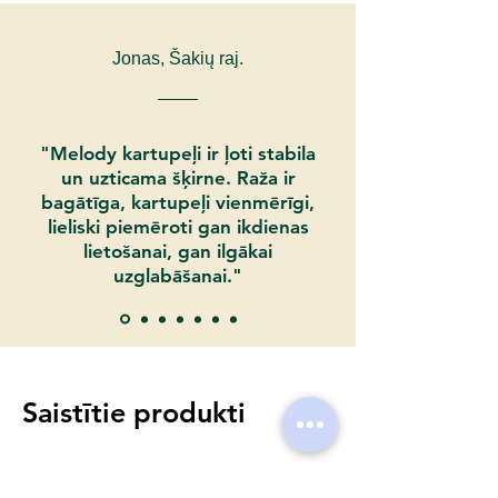
info@tevatipotato.com
.
Tāpat sazinoties ar mums pa tālruni:
Jonas, Šakių raj.
+37067474071
"Melody kartupeļi ir ļoti stabila
un uzticama šķirne. Raža ir
bagātīga, kartupeļi vienmērīgi,
lieliski piemēroti gan ikdienas
lietošanai, gan ilgākai
uzglabāšanai."
Saistītie produkti