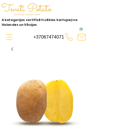
A kategorijas sertificēti sēklas kartupeļi no
Holandes un Vācijas
+37067474071