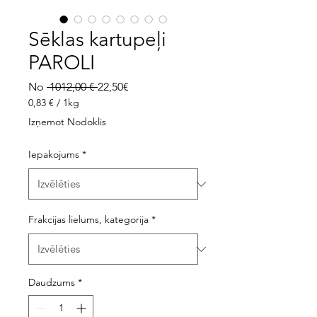
Sēklas kartupeļi
PAROLI
Parastā
Izpārdošanas
No
 1012,00 € 
22,50€
cena
cena
0,83 €
/
1kg
0,83 €
Izņemot Nodoklis
par
daudzumu
Iepakojums
*
1
Kilograms
Frakcijas lielums, kategorija
*
Daudzums
*