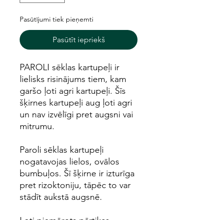
Pasūtījumi tiek pieņemti
Pasūtīt iepriekš
PAROLI sēklas kartupeļi ir
lielisks risinājums tiem, kam
garšo ļoti agri kartupeļi. Šīs
šķirnes kartupeļi aug ļoti agri
un nav izvēlīgi pret augsni vai
mitrumu.
Paroli sēklas kartupeļi
nogatavojas lielos, ovālos
bumbuļos. Šī šķirne ir izturīga
pret rizoktoniju, tāpēc to var
stādīt aukstā augsnē.