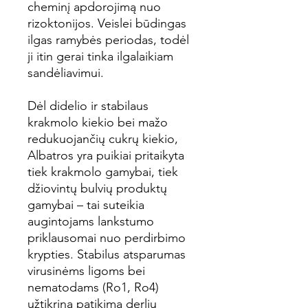
cheminį apdorojimą nuo
rizoktonijos. Veislei būdingas
ilgas ramybės periodas, todėl
ji itin gerai tinka ilgalaikiam
sandėliavimui.
Dėl didelio ir stabilaus
krakmolo kiekio bei mažo
redukuojančių cukrų kiekio,
Albatros yra puikiai pritaikyta
tiek krakmolo gamybai, tiek
džiovintų bulvių produktų
gamybai – tai suteikia
augintojams lankstumo
priklausomai nuo perdirbimo
krypties. Stabilus atsparumas
virusinėms ligoms bei
nematodams (Ro1, Ro4)
užtikrina patikimą derlių