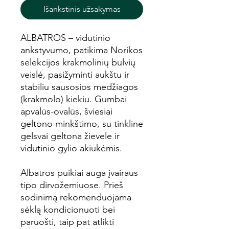
Išankstinis užsakymas
ALBATROS – vidutinio
ankstyvumo, patikima Norikos
selekcijos krakmolinių bulvių
veislė, pasižyminti aukštu ir
stabiliu sausosios medžiagos
(krakmolo) kiekiu. Gumbai
apvalūs-ovalūs, šviesiai
geltono minkštimo, su tinkline
gelsvai geltona žievele ir
vidutinio gylio akiukėmis.
Albatros puikiai auga įvairaus
tipo dirvožemiuose. Prieš
sodinimą rekomenduojama
sėklą kondicionuoti bei
paruošti, taip pat atlikti