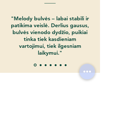
Minkštimo pajuodimui - žemas
Užsakymus galite atsiimti nemokamai
mūsų sandėlyje Europos pr. 122,
Kaunas. Tikslią nuorodą, kaip atvykti
"Melody bulvės – labai stabili ir
galite rasti
čia
. Pristatymo kaina
patikima veislė. Derlius gausus,
priklauso nuo perkamo sėklinių bulvių
bulvės vienodo dydžio, puikiai
kiekio. Visas pristatymo sąlygas galite
tinka tiek kasdieniam
rasti
čia
.
vartojimui, tiek ilgesniam
laikymui."
Jums gali patikti..
Naujiena