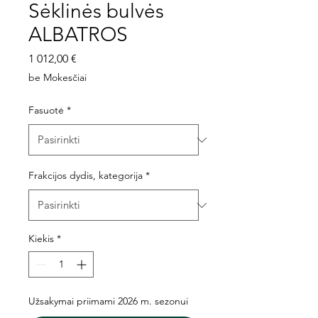
Sėklinės bulvės
ALBATROS
Price
1 012,00 €
be Mokesčiai
Fasuotė
*
Frakcijos dydis, kategorija
*
Kiekis
*
Užsakymai priimami 2026 m. sezonui