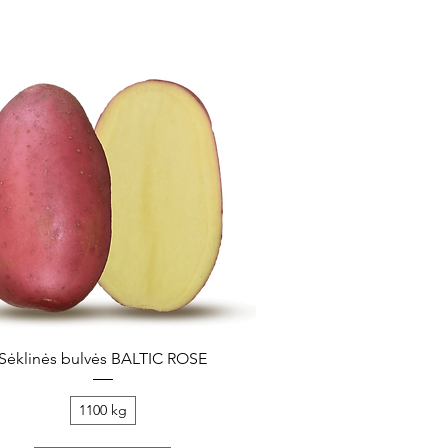
Greita peržiūra
Sėklinės bulvės BALTIC ROSE
1100 kg