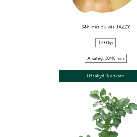
Greita peržiūra
Sėklinės bulvės JAZZY
1200 kg
A kateg. 30/40 mm
Užsakyti iš anksto