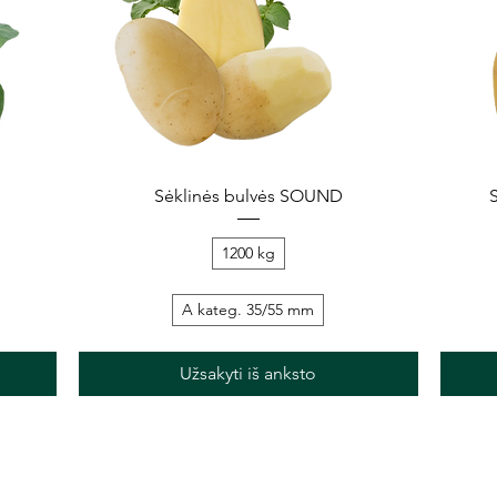
Greita peržiūra
Sėklinės bulvės SOUND
1200 kg
A kateg. 35/55 mm
Užsakyti iš anksto