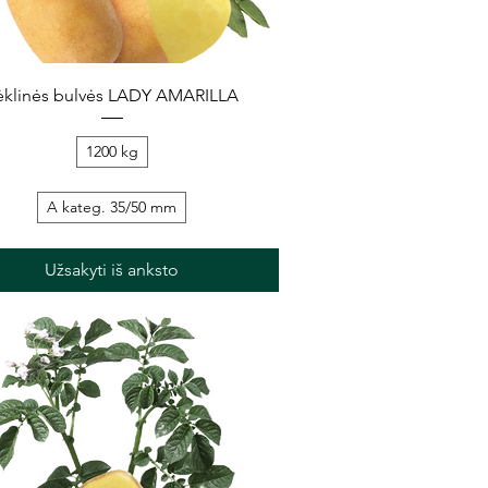
Greita peržiūra
ėklinės bulvės LADY AMARILLA
1200 kg
A kateg. 35/50 mm
Užsakyti iš anksto