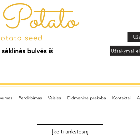
Už
 sėklinės bulvės iš
Užsakymai el
yvumas
Perdirbimas
Veislės
Didmeninė prekyba
Kontaktai
A
Įkelti ankstesnį