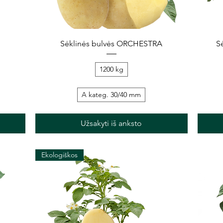
Greita peržiūra
Sėklinės bulvės ORCHESTRA
S
1200 kg
A kateg. 30/40 mm
Užsakyti iš anksto
Ekologiškos