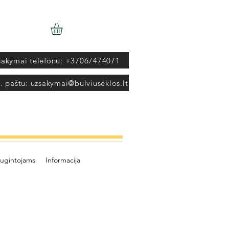
sakymai telefonu: +37067474071
. paštu: uzsakymai@bulviuseklos.lt
ugintojams
Informacija