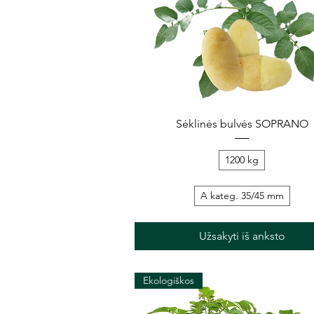
Greita peržiūra
Sėklinės bulvės SOPRANO
1200 kg
A kateg. 35/45 mm
Užsakyti iš anksto
Ekologiškos