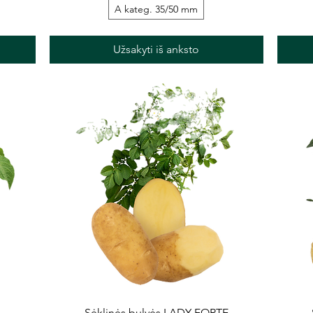
A kateg. 35/50 mm
Užsakyti iš anksto
Greita peržiūra
A
Sėklinės bulvės LADY FORTE