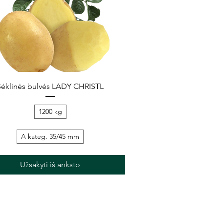
Greita peržiūra
Sėklinės bulvės LADY CHRISTL
1200 kg
A kateg. 35/45 mm
Užsakyti iš anksto