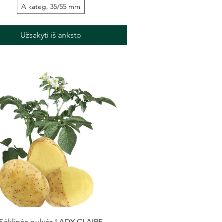
A kateg. 35/55 mm
Užsakyti iš anksto
Greita peržiūra
Sėklinės bulvės LADY CLAIRE