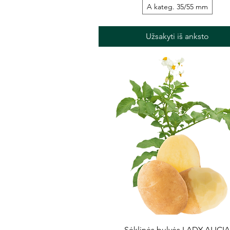
A kateg. 35/55 mm
Užsakyti iš anksto
Greita peržiūra
Sėklinės bulvės LADY ALICI