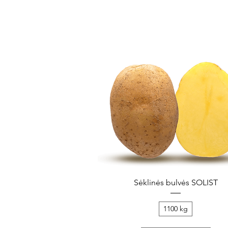
Greita peržiūra
Sėklinės bulvės SOLIST
1100 kg