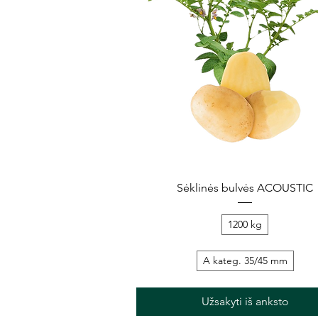
Greita peržiūra
Sėklinės bulvės ACOUSTIC
1200 kg
A kateg. 35/45 mm
Užsakyti iš anksto