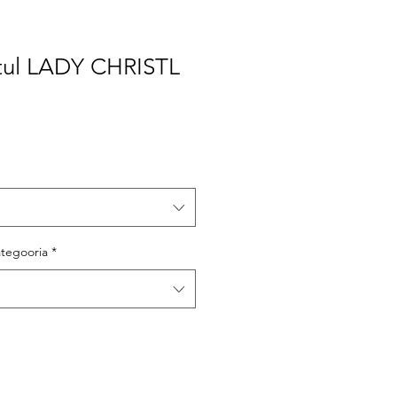
tul LADY CHRISTL
ategooria
*