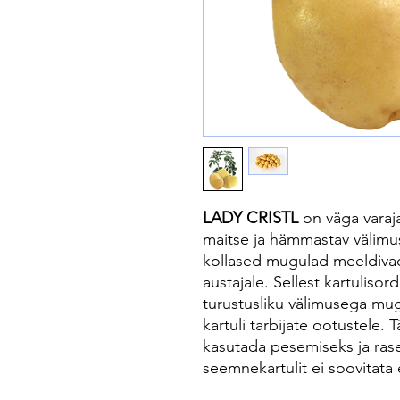
LADY CRISTL
on väga varaj
maitse ja hämmastav välimus
kollased mugulad meeldivad k
austajale. Sellest kartulisor
turustusliku välimusega mugu
kartuli tarbijate ootustele.
kasutada pesemiseks ja rase
seemnekartulit ei soovitata