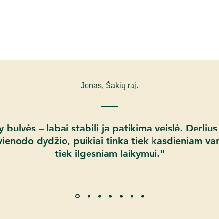
kohalejõudmise lingi
seemnekartuli koguse
Jonas, Šakių raj.
bulvės – labai stabili ja patikima veislė. Derliu
vienodo dydžio, puikiai tinka tiek kasdieniam var
tiek ilgesniam laikymui."