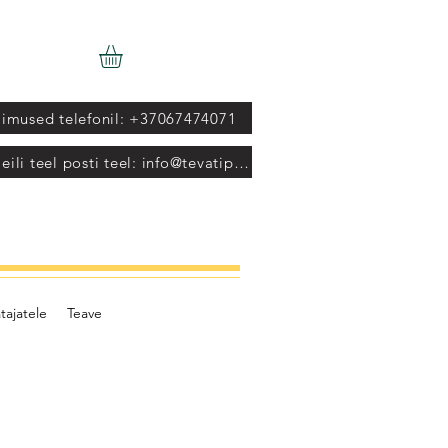
limused telefonil: +37067474071
Tellimused meili teel posti teel: info@tevatipotato.com
tajatele
Teave