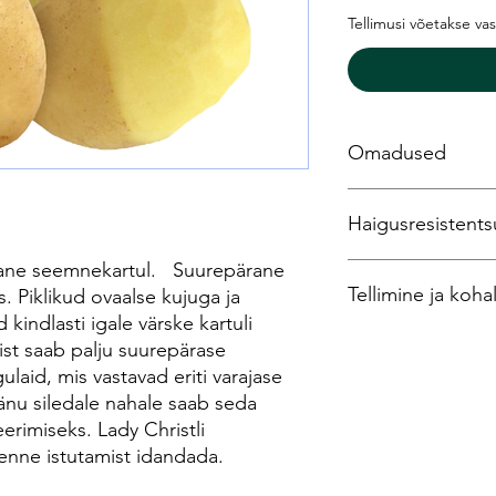
Tellimusi võetakse va
Omadused
Varakult – väga v
Haigusresistents
Saagikus – keskm
Kuivainesisaldus -
ane seemnekartul.
Suurepärane
Keevitamine – A (
Katk - keskmine
Tellimine ja koh
Kuju - piklik ovaal
Y-viirus on väga su
. Piklikud ovaalse kujuga ja
Põuakindlus -
Ro (1) - väga suur
indlasti igale värske kartuli
Säilitamine – väik
Ro (2,3) -
Seemnekartulit saate 
dist saab palju suurepärase
Väliste kahjustuste
teel. kaupluses bulviu
laid, mis vastavad eriti varajase
e-posti teel. posti t
 Tänu siledale nahale saab seda
Samuti võtke meiega 
erimiseks. Lady Christli
+37067474071
 enne istutamist idandada.
Saate oma tellimustele
aadressil Europa Ave