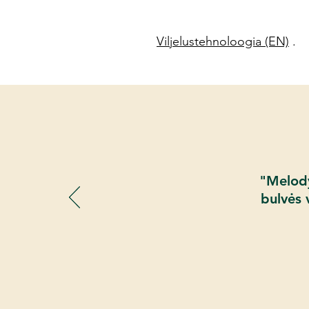
Viljelustehnoloogia (EN)
.
"Melody 
bulvės 