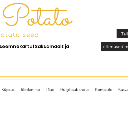
Tel
a seemnekartul Saksamaalt ja
Küpsus
Töötlemine
Tõud
Hulgikaubandus
Kontaktid
Kasva