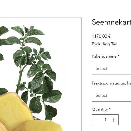
Seemnekar
Price
1176,00 €
Excluding Tax
Pakendamine
*
Select
Fraktsiooni suurus, k
Select
Quantity
*