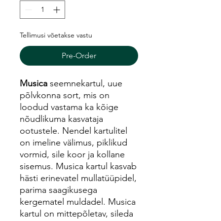
Tellimusi võetakse vastu
Pre-Order
Musica
seemnekartul, uue
põlvkonna sort, mis on
loodud vastama ka kõige
nõudlikuma kasvataja
ootustele. Nendel kartulitel
on imeline välimus, piklikud
vormid, sile koor ja kollane
sisemus. Musica kartul kasvab
hästi erinevatel mullatüüpidel,
parima saagikusega
kergematel muldadel. Musica
kartul on mittepõletav, sileda