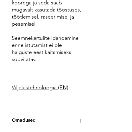
koorega ja seda saab
mugavalt kasutada tööstuses,
töötlemisel, raseerimisel ja
pesemisel.
Seemnekartulite idandamine
enne istutamist ei ole
haiguste eest kaitsmiseks
soovitatav.
Viljelustehnoloogia (EN)
.
Omadused