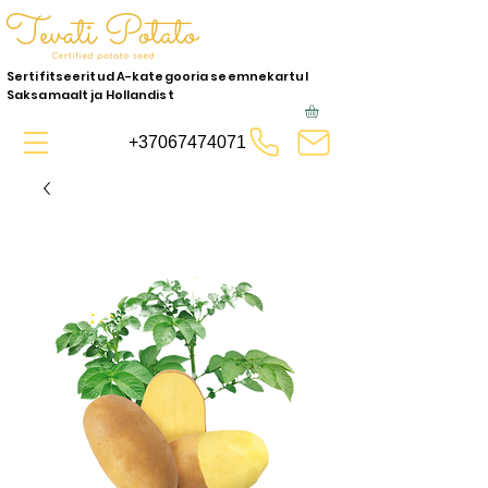
Sertifitseeritud A-kategooria seemnekartul
Saksamaalt ja Hollandist
+37067474071