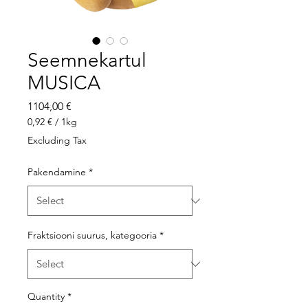
Seemnekartul
MUSICA
Price
1104,00 €
0,92 €
/
1kg
0,92 €
Excluding Tax
per
1
Pakendamine
*
Kilogram
Fraktsiooni suurus, kategooria
*
Quantity
*