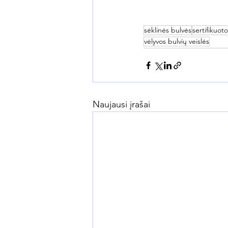
sėklinės bulvės
sertifikuot
vėlyvos bulvių veislės
Naujausi įrašai