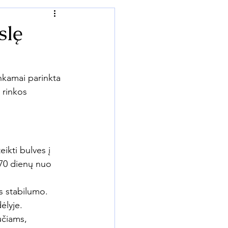
slę
nkamai parinkta 
 rinkos 
ikti bulves į 
–70 dienų nuo 
s stabilumo. 
ėlyje.
učiams, 