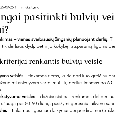
025-09-26
1 min. skaitymo
ingai pasirinkti bulvių vei
i?
inkimas – vienas svarbiausių žingsnių planuojant derlių.
 Ti
e tik derliaus dydį, bet ir jo kokybę, atsparumą ligoms bei
kriterijai renkantis bulvių veislę
yvos veislės
 – tinkamos tiems, kurie nori kuo greičiau pate
užauginti ankstyvam vartojimui. Jų derlius imamas po 60
.
nkstyvumo veislės
 – dažniausiai pasirenkamos dėl derliau
 užauga per 80–90 dienų, pasižymi geresniu laikymu sand
slės
 – tinkamos ilgesniam laikymui bei perdirbimui (trašk