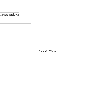
yvumo bulvės
Rodyti viską