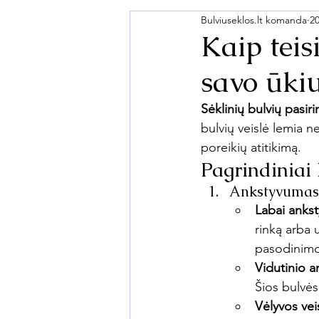
Bulviuseklos.lt komanda
2
Kaip teis
savo ūkiu
Sėklinių bulvių pasir
bulvių veislė lemia n
poreikių atitikimą.
Pagrindiniai 
Ankstyvumas
Labai ankst
rinką arba 
pasodinimo
Vidutinio a
Šios bulvės
Vėlyvos vei