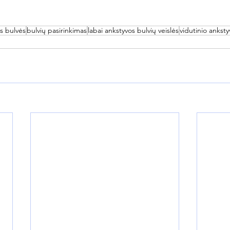
os bulvės
bulvių pasirinkimas
labai ankstyvos bulvių veislės
vidutinio ankst