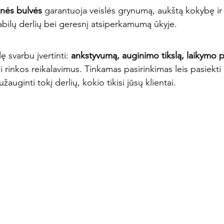
inės bulvės
 garantuoja veislės grynumą, aukštą kokybę ir
stabilų derlių bei geresnį atsiperkamumą ūkyje.
ę svarbu įvertinti: 
ankstyvumą, auginimo tikslą, laikymo p
i rinkos reikalavimus. Tinkamas pasirinkimas leis pasiekti 
uginti tokį derlių, kokio tikisi jūsų klientai.