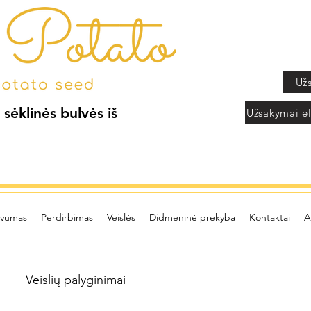
Už
 sėklinės bulvės iš
Užsakymai el
yvumas
Perdirbimas
Veislės
Didmeninė prekyba
Kontaktai
A
Veislių palyginimai