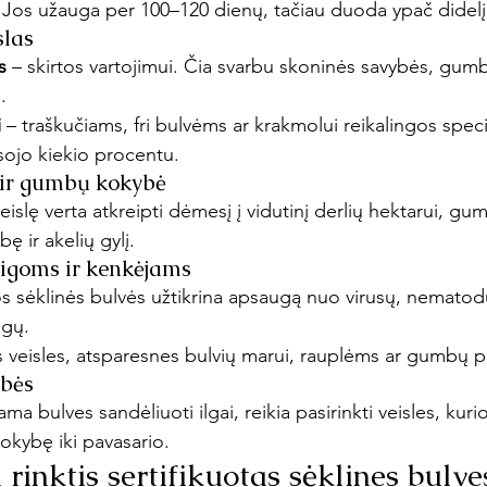
 Jos užauga per 100–120 dienų, tačiau duoda ypač didelį 
slas
s
 – skirtos vartojimui. Čia svarbu skoninės savybės, gum
.
i
 – traškučiams, fri bulvėms ar krakmolui reikalingos speci
sojo kiekio procentu.
ir gumbų kokybė
eislę verta atkreipti dėmesį į vidutinį derlių hektarui, 
ę ir akelių gylį.
igoms ir kenkėjams
os sėklinės bulvės užtikrina apsaugą nuo virusų, nematodų
igų.
is veisles, atsparesnes bulvių marui, rauplėms ar gumbų pu
bės
ma bulves sandėliuoti ilgai, reikia pasirinkti veisles, kuri
kokybę iki pavasario.
rinktis sertifikuotas sėklines bulve