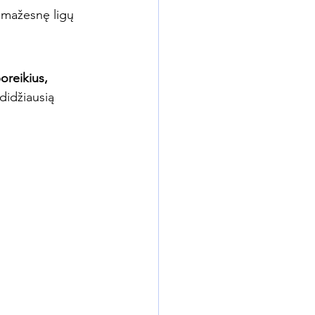
 mažesnę ligų 
oreikius, 
didžiausią 