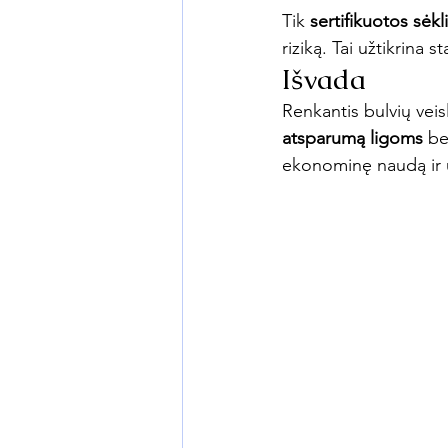
Tik 
sertifikuotos sėkl
riziką. Tai užtikrina 
Išvada
Renkantis bulvių veisl
atsparumą ligoms
 be
ekonominę naudą ir uža