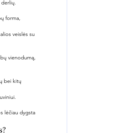
derlių.
bų forma, 
alios veislės su 
gumbų vienodumą, 
 bei kitų 
viniui.
os lėčiau dygsta 
s?