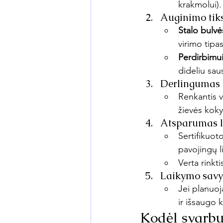
krakmolui).
Auginimo tik
Stalo bulvė
virimo tipas
Perdirbimu
dideliu sau
Derlingumas 
Renkantis v
žievės kokyb
Atsparumas l
Sertifikuot
pavojingų l
Verta rinkt
Laikymo savy
Jei planuoja
ir išsaugo 
Kodėl svarbu 