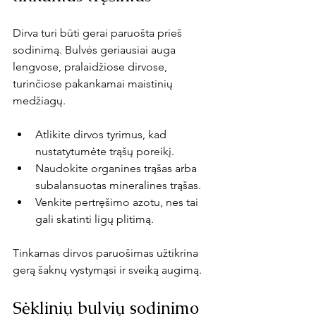
Dirva turi būti gerai paruošta prieš 
sodinimą. Bulvės geriausiai auga 
lengvose, pralaidžiose dirvose, 
turinčiose pakankamai maistinių 
medžiagų.
Atlikite dirvos tyrimus, kad 
nustatytumėte trąšų poreikį.
Naudokite organines trąšas arba 
subalansuotas mineralines trąšas.
Venkite pertręšimo azotu, nes tai 
gali skatinti ligų plitimą.
Tinkamas dirvos paruošimas užtikrina 
gerą šaknų vystymąsi ir sveiką augimą.
Sėklinių bulvių sodinimo 