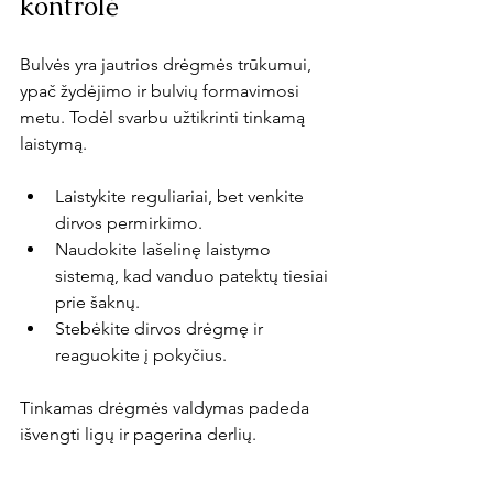
kontrolė
Bulvės yra jautrios drėgmės trūkumui, 
ypač žydėjimo ir bulvių formavimosi 
metu. Todėl svarbu užtikrinti tinkamą 
laistymą.
Laistykite reguliariai, bet venkite 
dirvos permirkimo.
Naudokite lašelinę laistymo 
sistemą, kad vanduo patektų tiesiai 
prie šaknų.
Stebėkite dirvos drėgmę ir 
reaguokite į pokyčius.
Tinkamas drėgmės valdymas padeda 
išvengti ligų ir pagerina derlių.