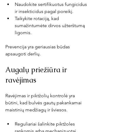
Naudokite sertifikuotus fungicidus 
ir insekticidus pagal poreikį.
Taikykite rotaciją, kad 
sumažintumėte dirvos užterštumą 
ligomis.
Prevencija yra geriausias būdas 
apsaugoti derlių.
Augalų priežiūra ir 
ravėjimas
Ravėjimas ir piktžolių kontrolė yra 
būtini, kad bulvės gautų pakankamai 
maistinių medžiagų ir šviesos.
Reguliariai šalinkite piktžoles 
rankomis arba mechanizuotai.