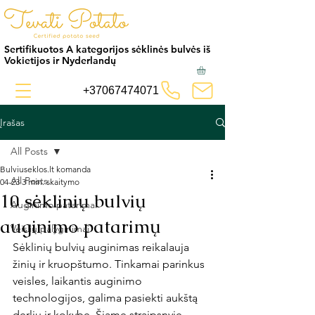
Sertifikuotos A kategorijos sėklinės bulvės iš
Vokietijos ir Nyderlandų
+37067474071
Įrašas
All Posts
Bulviuseklos.lt komanda
All Posts
04-23
3 min. skaitymo
10 sėklinių bulvių
Auginimo patarimai
auginimo patarimų
Veislių palyginimai
Sėklinių bulvių auginimas reikalauja 
žinių ir kruopštumo. Tinkamai parinkus 
veisles, laikantis auginimo 
technologijos, galima pasiekti aukštą 
derlių ir kokybę. Šiame straipsnyje 