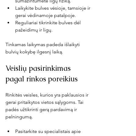
sumažintumėte ligų riziką.
Laikykite bulves vėsioje, tamsioje ir 
gerai vėdinamoje patalpoje.
Reguliariai tikrinkite bulves dėl 
pažeidimų ir ligų.
Tinkamas laikymas padeda išlaikyti 
bulvių kokybę ilgesnį laiką.
Veislių pasirinkimas 
pagal rinkos poreikius
Rinkitės veisles, kurios yra paklausios ir 
gerai pritaikytos vietos sąlygoms. Tai 
padės užtikrinti gerą pardavimą ir 
pelningumą.
Pasitarkite su specialistais apie 