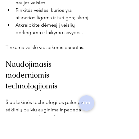
naujas veisles.
Rinkitės veisles, kurios yra 
atsparios ligoms ir turi gerą skonį.
Atkreipkite dėmesį į veislių 
derlingumą ir laikymo savybes.
Tinkama veislė yra sėkmės garantas.
Naudojimasis 
moderniomis 
technologijomis
Šiuolaikinės technologijos palengvina 
sėklinių bulvių auginimą ir padeda 
pasiekti geresnių rezultatų.
Naudokite GPS sistemas tiksliai 