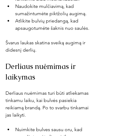
Naudokite mulčiavimą, kad 
sumažintumėte piktžolių augimą.
Atlikite bulvių priedangą, kad 
apsaugotumėte šaknis nuo saulės.
Švarus laukas skatina sveiką augimą ir 
didesnį derlių.
Derliaus nuėmimas ir 
laikymas
Derliaus nuėmimas turi būti atliekamas 
tinkamu laiku, kai bulvės pasiekia 
reikiamą brandą. Po to svarbu tinkamai 
jas laikyti.
Nuimkite bulves sausu oru, kad 