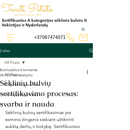
Sertifikuotos A kategorijos sėklinės bulvės iš
Vokietijos ir Nyderlandų
+37067474071
Įrašas
All Posts
Bulviuseklos.lt komanda
All Posts
04-13
2 min. skaitymo
Sėklinių bulvių
Auginimo patarimai
sertifikavimo procesas:
Veislių palyginimai
svarba ir nauda
Sėklinių bulvių sertifikavimas yra 
esminis žingsnis siekiant užtikrinti 
aukštą derlių ir kokybę. Sertifikuotos 