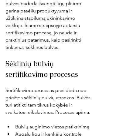
bulvės padeda išvengti ligų plitimo, 
gerina pasėlių produktyvumą ir 
užtikrina stabilumą ūkininkavimo 
veikloje. Šiame straipsnyje aptarsiu 
sertifikavimo procesą, jo naudą ir 
praktinius patarimus, kaip pasirinkti 
tinkamas sėklines bulves.
Sėklinių bulvių 
sertifikavimo procesas
Sertifikavimo procesas prasideda nuo 
griežtos sėklinių bulvių atrankos. Bulvės 
turi atitikti tam tikrus kokybės ir 
sveikatos reikalavimus. Procesas apima:
Bulvių auginimo vietos patikrinimą
Augalų ligų ir kenkėjų kontrolę