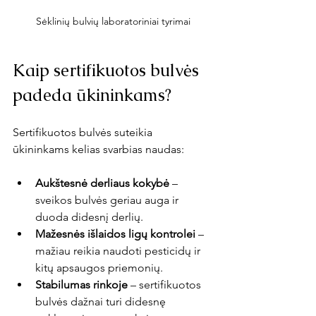
Sėklinių bulvių laboratoriniai tyrimai
Kaip sertifikuotos bulvės 
padeda ūkininkams?
Sertifikuotos bulvės suteikia 
ūkininkams kelias svarbias naudas:
Aukštesnė derliaus kokybė
 – 
sveikos bulvės geriau auga ir 
duoda didesnį derlių.
Mažesnės išlaidos ligų kontrolei
 – 
mažiau reikia naudoti pesticidų ir 
kitų apsaugos priemonių.
Stabilumas rinkoje
 – sertifikuotos 
bulvės dažnai turi didesnę 