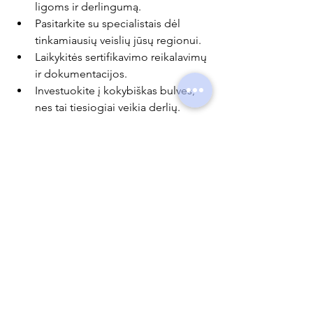
ligoms ir derlingumą.
Pasitarkite su specialistais dėl 
tinkamiausių veislių jūsų regionui.
Laikykitės sertifikavimo reikalavimų 
ir dokumentacijos.
Investuokite į kokybiškas bulves, 
nes tai tiesiogiai veikia derlių.
Šie patarimai padės išvengti klaidų ir 
užtikrinti gerą derlių.
Sertifikuotų sėklinių 
bulvių ateitis Baltijos 
šalyse
Baltijos šalių žemės ūkio sektorius 
sparčiai modernėja. Sertifikuotų 