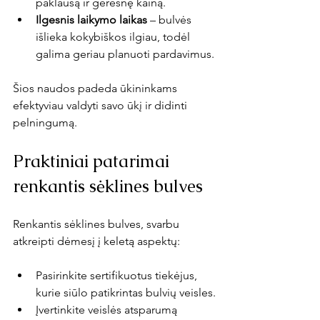
paklausą ir geresnę kainą.
Ilgesnis laikymo laikas
 – bulvės 
išlieka kokybiškos ilgiau, todėl 
galima geriau planuoti pardavimus.
Šios naudos padeda ūkininkams 
efektyviau valdyti savo ūkį ir didinti 
pelningumą.
Praktiniai patarimai 
renkantis sėklines bulves
Renkantis sėklines bulves, svarbu 
atkreipti dėmesį į keletą aspektų:
Pasirinkite sertifikuotus tiekėjus, 
kurie siūlo patikrintas bulvių veisles.
Įvertinkite veislės atsparumą 