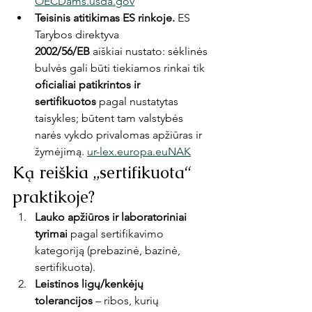
OECDams.usda.gov
Teisinis atitikimas ES rinkoje.
 ES 
Tarybos direktyva 
2002/56/EB
 aiškiai nustato: sėklinės 
bulvės gali būti tiekiamos rinkai tik 
oficialiai patikrintos ir 
sertifikuotos
 pagal nustatytas 
taisykles; būtent tam valstybės 
narės vykdo privalomas apžiūras ir 
žymėjimą. 
ur-lex.europa.eu
NAK
Ką reiškia „sertifikuota“ 
praktikoje?
Lauko apžiūros ir laboratoriniai 
tyrimai
 pagal sertifikavimo 
kategoriją (prebazinė, bazinė, 
sertifikuota).
Leistinos ligų/kenkėjų 
tolerancijos
 – ribos, kurių 