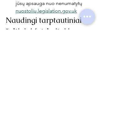
jūsų apsauga nuo nenumatytų 
nuostolių.legislation.gov.uk
Naudingi tarptautiniai 
šaltiniai (atskaitai ir 
giliau pasiskaityti)
FAO:
 apie kokybiškos bulvių 
sėklos įtaką derliui (30–50 %). 
FAOHome
ES teisė:
 Tarybos direktyva 
2002/56/EB dėl sėklinių bulvių 
tiekimo rinkai, įtvirtinanti 
oficialios 
apžiūros ir sertifikavimo
 būtinybę. 
eur-lex.europa.eulegislation.gov.uk
UNECE standartas (2025 
m.):
 kokybės reikalavimai 
sėklinėms bulvėms ir 
sertifikavimui. 
unece.org