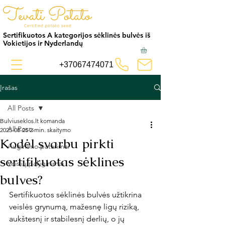
Sertifikuotos A kategorijos sėklinės bulvės iš
Vokietijos ir Nyderlandų
+37067474071
Įrašas
All Posts
Bulviuseklos.lt komanda
All Posts
2025-08-25
2 min. skaitymo
Kodėl svarbu pirkti
Auginimo patarimai
sertifikuotas sėklines
Veislių palyginimai
bulves?
Sertifikuotos sėklinės bulvės užtikrina 
veislės grynumą, mažesnę ligų riziką, 
aukštesnį ir stabilesnį derlių, o jų 