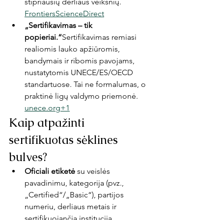
stipriausių derliaus veiksnių. 
Frontiers
ScienceDirect
„Sertifikavimas – tik 
popieriai.“
Sertifikavimas remiasi 
realiomis lauko apžiūromis, 
bandymais ir ribomis pavojams, 
nustatytomis UNECE/ES/OECD 
standartuose. Tai ne formalumas, o 
praktinė ligų valdymo priemonė. 
unece.org
+1
Kaip atpažinti 
sertifikuotas sėklines 
bulves?
Oficiali etiketė
 su veislės 
pavadinimu, kategorija (pvz., 
„Certified“/„Basic“), partijos 
numeriu, derliaus metais ir 
sertifikuojančia institucija.