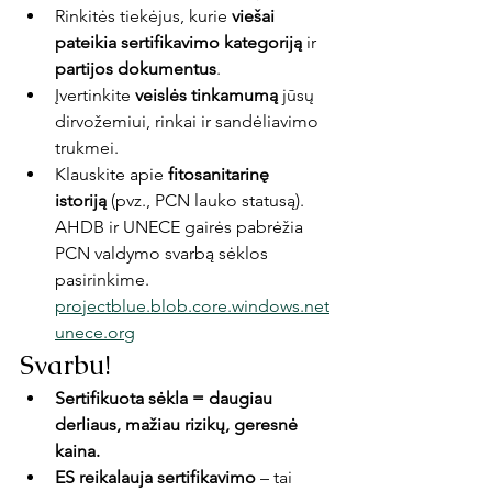
Rinkitės tiekėjus, kurie 
viešai 
pateikia sertifikavimo kategoriją
 ir 
partijos dokumentus
.
Įvertinkite 
veislės tinkamumą
 jūsų 
dirvožemiui, rinkai ir sandėliavimo 
trukmei.
Klauskite apie 
fitosanitarinę 
istoriją
 (pvz., PCN lauko statusą). 
AHDB ir UNECE gairės pabrėžia 
PCN valdymo svarbą sėklos 
pasirinkime. 
projectblue.blob.core.windows.net
unece.org
Svarbu!
Sertifikuota sėkla = daugiau 
derliaus, mažiau rizikų, geresnė 
kaina.
ES reikalauja sertifikavimo
 – tai 