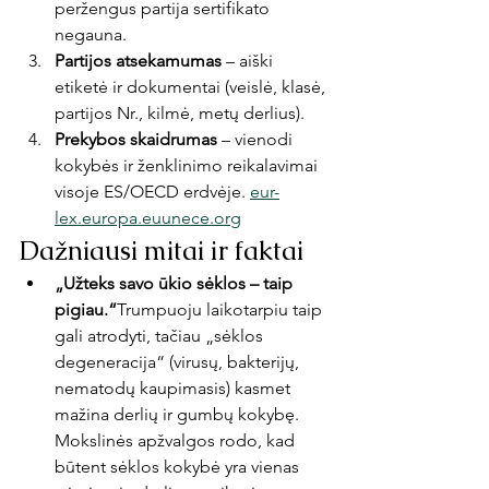
peržengus partija sertifikato 
negauna.
Partijos atsekamumas
 – aiški 
etiketė ir dokumentai (veislė, klasė, 
partijos Nr., kilmė, metų derlius).
Prekybos skaidrumas
 – vienodi 
kokybės ir ženklinimo reikalavimai 
visoje ES/OECD erdvėje. 
eur-
lex.europa.euunece.org
Dažniausi mitai ir faktai
„Užteks savo ūkio sėklos – taip 
pigiau.“
Trumpuoju laikotarpiu taip 
gali atrodyti, tačiau „sėklos 
degeneracija“ (virusų, bakterijų, 
nematodų kaupimasis) kasmet 
mažina derlių ir gumbų kokybę. 
Mokslinės apžvalgos rodo, kad 
būtent sėklos kokybė yra vienas 