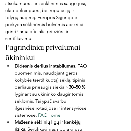
atsekamumas ir ženklinimas saugo jūsų 
ūkio pelningumą bei reputaciją ir 
tolygų augimą. Europos Sąjungoje 
prekyba sėklinėmis bulvėmis apskritai 
grindžiama oficialia priežiūra ir 
sertifikavimu.
Pagrindiniai privalumai 
ūkininkui
Didesnis derlius ir stabilumas.
 FAO 
duomenimis, naudojant geros 
kokybės (sertifikuotą) sėklą, tipinis 
derliaus prieaugis siekia 
~30–50 %
, 
lyginant su ūkininko daugintomis 
sėklomis. Tai ypač svarbu 
ilgesnėse rotacijose ir intensyviose 
sistemose. 
FAOHome
Mažesnė sėklinių ligų ir kenkėjų 
rizika.
 Sertifikavimas riboja virusų 