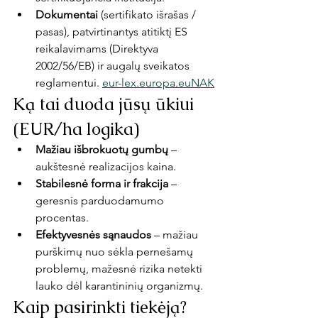
Dokumentai
 (sertifikato išrašas / 
pasas), patvirtinantys atitiktį ES 
reikalavimams (Direktyva 
2002/56/EB) ir augalų sveikatos 
reglamentui. 
eur-lex.europa.eu
NAK
Ką tai duoda jūsų ūkiui 
(EUR/ha logika)
Mažiau išbrokuotų gumbų
 – 
aukštesnė realizacijos kaina.
Stabilesnė forma ir frakcija
 – 
geresnis parduodamumo 
procentas.
Efektyvesnės sąnaudos
 – mažiau 
purškimų nuo sėkla pernešamų 
problemų, mažesnė rizika netekti 
lauko dėl karantininių organizmų.
Kaip pasirinkti tiekėją?