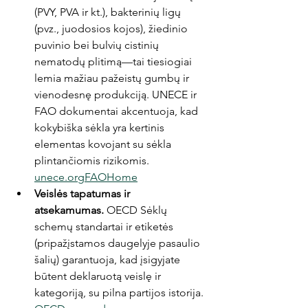
(PVY, PVA ir kt.), bakterinių ligų 
(pvz., juodosios kojos), žiedinio 
puvinio bei bulvių cistinių 
nematodų plitimą—tai tiesiogiai 
lemia mažiau pažeistų gumbų ir 
vienodesnę produkciją. UNECE ir 
FAO dokumentai akcentuoja, kad 
kokybiška sėkla yra kertinis 
elementas kovojant su sėkla 
plintančiomis rizikomis. 
unece.org
FAOHome
Veislės tapatumas ir 
atsekamumas.
 OECD Sėklų 
schemų standartai ir etiketės 
(pripažįstamos daugelyje pasaulio 
šalių) garantuoja, kad įsigyjate 
būtent deklaruotą veislę ir 
kategoriją, su pilna partijos istorija. 