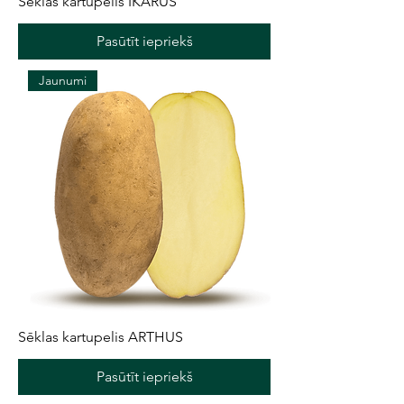
Sēklas kartupelis IKARUS
Pasūtīt iepriekš
Jaunumi
Sēklas kartupelis ARTHUS
Pasūtīt iepriekš