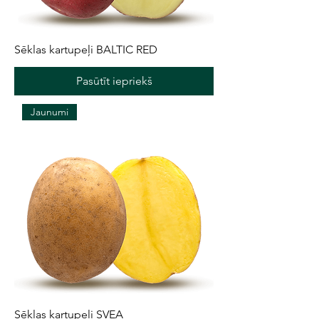
Sēklas kartupeļi BALTIC RED
Pasūtīt iepriekš
Jaunumi
Sēklas kartupeļi SVEA