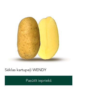
Sēklas kartupeļi WENDY
Pasūtīt iepriekš