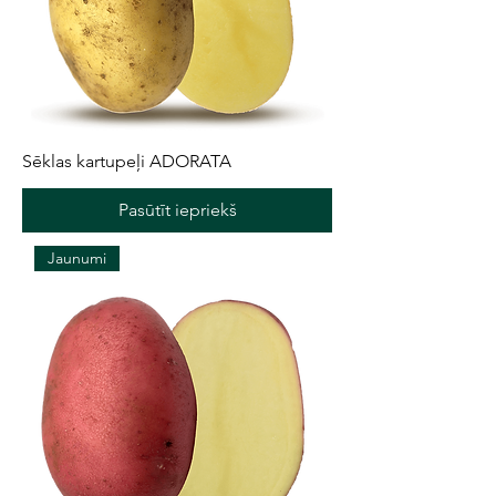
Sēklas kartupeļi ADORATA
Pasūtīt iepriekš
Jaunumi