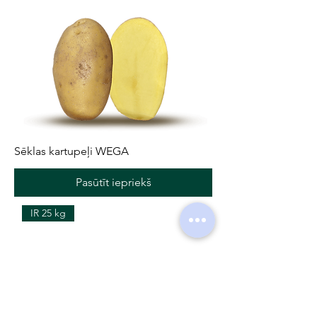
Sēklas kartupeļi WEGA
Pasūtīt iepriekš
IR 25 kg