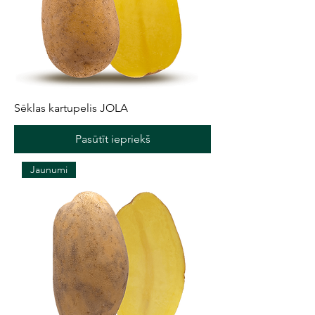
Sēklas kartupelis JOLA
Pasūtīt iepriekš
Jaunumi