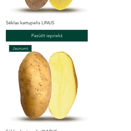
Sēklas kartupelis LINUS
Pasūtīt iepriekš
Jaunumi