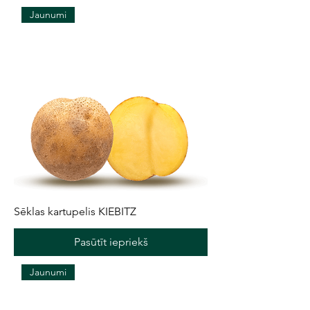
Jaunumi
Sēklas kartupelis KIEBITZ
Pasūtīt iepriekš
Jaunumi