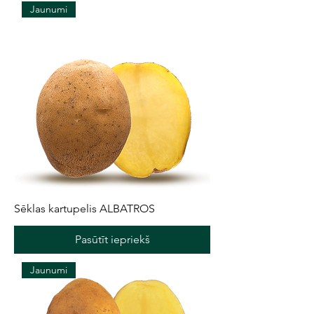
Jaunumi
Sēklas kartupelis ALBATROS
Pasūtīt iepriekš
Jaunumi