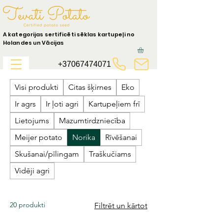
A kategorijas sertificēti sēklas kartupeļi no
Holandes un Vācijas
+37067474071
Visi produkti
Citas šķirnes
Eko
Ir agrs
Ir ļoti agri
Kartupeļiem frī
Lietojums
Mazumtirdzniecība
Meijer potato
Norika
Rīvēšanai
Skušanai/pīlingam
Traškučiams
Vidēji agri
20 produkti
Filtrēt un kārtot