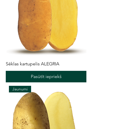
Sēklas kartupelis ALEGRIA
Pasūtīt iepriekš
Jaunumi