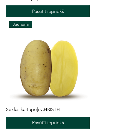
Pasūtīt iepriekš
Jaunumi
Sēklas kartupeļi CHRISTEL
Pasūtīt iepriekš