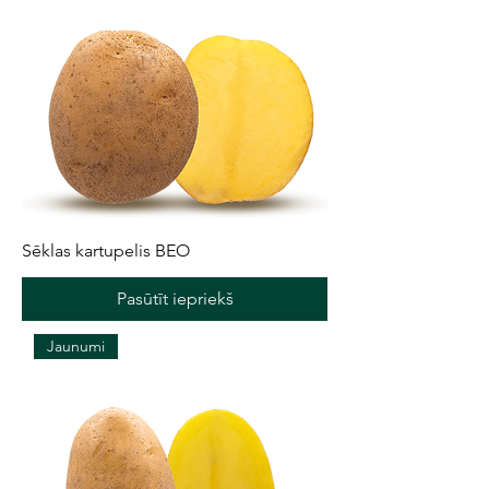
Sēklas kartupelis BEO
Pasūtīt iepriekš
Jaunumi