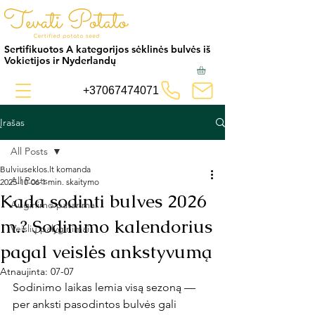
Sertifikuotos A kategorijos sėklinės bulvės iš
Vokietijos ir Nyderlandų
+37067474071
Įrašas
All Posts
Bulviuseklos.lt komanda
All Posts
2025-10-06
1 min. skaitymo
Kada sodinti bulves 2026
Auginimo patarimai
m.? Sodinimo kalendorius
Veislių palyginimai
pagal veislės ankstyvumą
Atnaujinta:
07-07
Sodinimo laikas lemia visą sezoną — 
per anksti pasodintos bulvės gali 