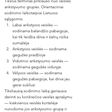
Tikslus terminas priklauso nuo veislės 
ankstyvumo grupės. Orientaciniai 
sodinimo laikotarpiai Lietuvos 
sąlygomis:
Labai ankstyvos veislės — 
sodinama balandžio pabaigoje, 
kai tik leidžia dirva ir šalnų rizika 
sumažėja
Ankstyvos veislės — sodinama 
gegužės pradžioje
Vidutinio ankstyvumo veislės — 
sodinama gegužės viduryje
Vėlyvos veislės — sodinama 
gegužės pabaigoje, kai dirva jau 
gerai sušilusi
Tiksliausią sodinimo laiką geriausia 
derinti su konkrečios veislės aprašymu 
— kiekvienos veislės kortelėje 
nurodome jos ankstyvumo grupę ir 