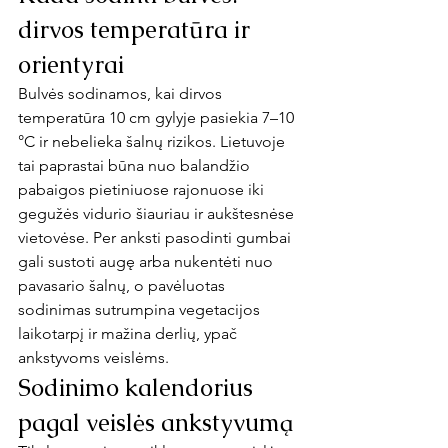
dirvos temperatūra ir 
orientyrai
Bulvės sodinamos, kai dirvos 
temperatūra 10 cm gylyje pasiekia 7–10 
°C ir nebelieka šalnų rizikos. Lietuvoje 
tai paprastai būna nuo balandžio 
pabaigos pietiniuose rajonuose iki 
gegužės vidurio šiauriau ir aukštesnėse 
vietovėse. Per anksti pasodinti gumbai 
gali sustoti augę arba nukentėti nuo 
pavasario šalnų, o pavėluotas 
sodinimas sutrumpina vegetacijos 
laikotarpį ir mažina derlių, ypač 
ankstyvoms veislėms.
Sodinimo kalendorius 
pagal veislės ankstyvumą