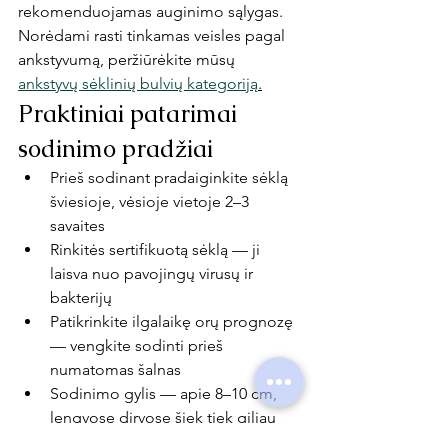
rekomenduojamas auginimo sąlygas. 
Norėdami rasti tinkamas veisles pagal 
ankstyvumą, peržiūrėkite mūsų 
ankstyvų sėklinių bulvių kategoriją
.
Praktiniai patarimai 
sodinimo pradžiai
Prieš sodinant pradaiginkite sėklą 
šviesioje, vėsioje vietoje 2–3 
savaites
Rinkitės sertifikuotą sėklą — ji 
laisva nuo pavojingų virusų ir 
bakterijų
Patikrinkite ilgalaikę orų prognozę 
— vengkite sodinti prieš 
numatomas šalnas
Sodinimo gylis — apie 8–10 cm, 
lengvose dirvose šiek tiek giliau
Sodinimo sezonas artėja — 