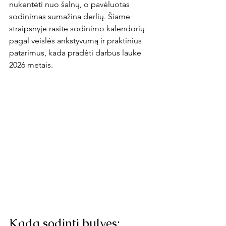
nukentėti nuo šalnų, o pavėluotas 
sodinimas sumažina derlių. Šiame 
straipsnyje rasite sodinimo kalendorių 
pagal veislės ankstyvumą ir praktinius 
patarimus, kada pradėti darbus lauke 
2026 metais.
Kada sodinti bulves: 